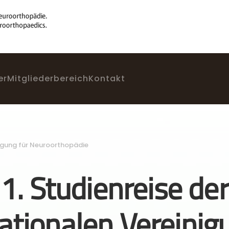
er
Mitgliederbereich
Kontakt
inigung für Neuroorthopädie
1. Studienreise der
ationalen Vereinig