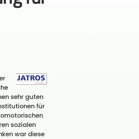
er
che
inen sehr guten
nstitutionen für
romotorischen
ren sozialen
nken war diese