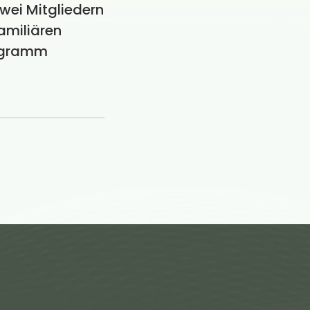
wei Mitgliedern
familiären
rogramm